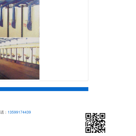
电话：
13599174439