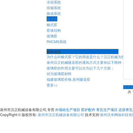
冷却系统
排烟系统
烧成系统
隧道窑
梭式窑
窑体结构
玻璃窑
RKCMS系统
新闻动态
为什么叫梭式窑？它的用途是什么？汉正机械为您解答
泉州汉正机械隧道窑的通风方式主要有以下两种：
玻璃窑的作用主要可以分为以下几个方面：
何为玻璃窑材料
福建玻璃窑价格,泉州隧道窑
更多>>
隧道
共 
泉州市汉正机械设备有限公司,专营
外墙砖生产项目
窑炉配件
青瓦生产项目
还原青瓦
CopyRight © 版权所有:
泉州市汉正机械设备有限公司
技术支持:
泉州沃米网络科技有